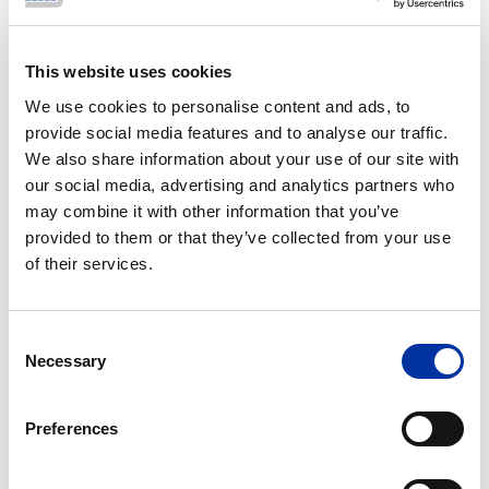
97%
This website uses cookies
Dipendenti con contratto a
We use cookies to personalise content and ads, to
tempo indeterminato
provide social media features and to analyse our traffic.
We also share information about your use of our site with
our social media, advertising and analytics partners who
may combine it with other information that you’ve
provided to them or that they’ve collected from your use
of their services.
>30.000
Consent
Necessary
Selection
Ore di formazione
Preferences