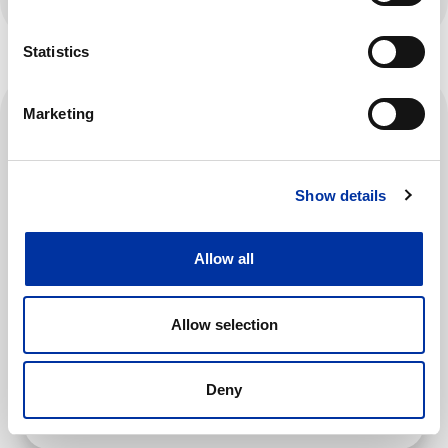
Statistics
VANTAGGI
Marketing
I principali vantaggi
Show details
Allow all
Allow selection
Gamma completa di tipi di scarpe
da ginnastica
Deny