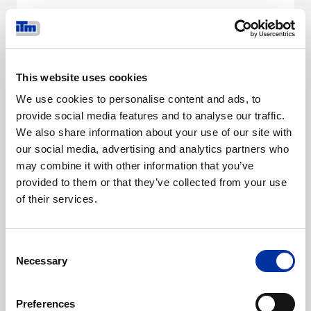
Progettate specificamente per terreni duri e
rocciosi.
Ottenute mediante processo di forgiatura o
fusione, a seconda delle esigenze e
This website uses cookies
dell'impiego
We use cookies to personalise content and ads, to
Disponibili nelle versioni standard o per
provide social media features and to analyse our traffic.
impieghi gravosi
We also share information about your use of our site with
Angoli smussati disponibili su richiesta
our social media, advertising and analytics partners who
Disponibili con fori scarica fango per
may combine it with other information that you’ve
rimuovere l'eccesso di materiale ed evitarne
provided to them or that they’ve collected from your use
l'accumulo
of their services.
Consent
Necessary
Selection
LEGGI ALTRO
Preferences