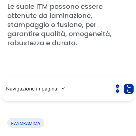
Le suole ITM possono essere
Rete di distribuzione
ottenute da laminazione,
Download
stampaggio o fusione, per
garantire qualità, omogeneità,
CONTATTACI
robustezza e durata.
EN
ES
IT
DE
PT
Navigazione in pagina
PANORAMICA