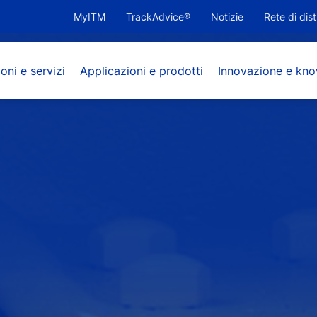
MyITM
TrackAdvice®
Notizie
Rete di dis
oni e servizi
Applicazioni e prodotti
Innovazione e kn