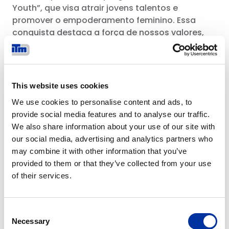
Youth”, que visa atrair jovens talentos e
promover o empoderamento feminino. Essa
conquista destaca a força de nossos valores,
nosso código de ética e nossas políticas.”
A certificação UNI PdR 125:2022 representa outro
marco na gestão de questões de ESG pela
This website uses cookies
Italtractor ITM, particularmente na esfera social
em que a igualdade de gênero é um dos pilares
We use cookies to personalise content and ads, to
fundamentais, conforme o Objetivo 5 da Agenda
provide social media features and to analyse our traffic.
2030.
We also share information about your use of our site with
our social media, advertising and analytics partners who
Para o ITM, promover a diversidade e a inclusão
may combine it with other information that you’ve
é essencial para facilitar a mudança cultural e o
provided to them or that they’ve collected from your use
crescimento sustentável a longo prazo.
of their services.
Consent
Necessary
Selection