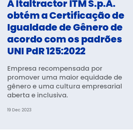
A Italtractor ITM S.p.A.
Rede de distribuição
obtém a Certificação de
Baixar
Igualdade de Gênero de
acordo com os padrões
ENTRE EM CONTATO CONOSCO
UNI PdR 125:2022
EN
ES
IT
DE
PT
Empresa recompensada por
promover uma maior equidade de
gênero e uma cultura empresarial
aberta e inclusiva.
19 Dec 2023