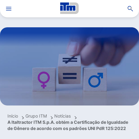
Open search
Grupo ITM
Soluções e serviços
Aplicações e produtos
Inovação e know-how
Sustentabilidade
Carreiras
MyITM
Início
Grupo ITM
Notícias
TrackAdvice®
A Italtractor ITM S.p.A. obtém a Certificação de Igualdade
de Gênero de acordo com os padrões UNI PdR 125:2022
Notícias