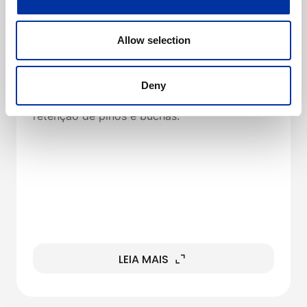
As soluções ITM para escavadoras de
construção garantem excelente resistência ao
desgaste, longa durabilidade, alto
Allow selection
desempenho e custo reduzido nas aplicações
de construção mais exigentes. As correntes
de esteiras vedadas com graxa são
Deny
projetadas com precisão para melhorar a
retenção de pinos e buchas.
LEIA MAIS