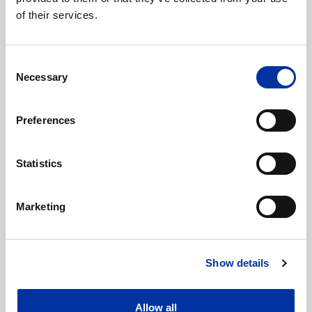
of their services.
Consent
Necessary
Selection
Preferences
Statistics
Marketing
Correntes para Escavadoras
Show details
de Construção
Allow all