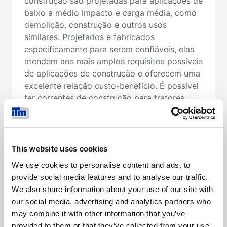
construção são projetadas para aplicações de
baixo a médio impacto e carga média, como
demolição, construção e outros usos
similares. Projetados e fabricados
especificamente para serem confiáveis, elas
atendem aos mais amplos requisitos possíveis
de aplicações de construção e oferecem uma
excelente relação custo-benefício. É possível
ter correntes de construção para tratores
equipados com sistemas PPR (retenção
positiva de pinos) ou pinos de travamento
por anel elástico sob demanda.
This website uses cookies
We use cookies to personalise content and ads, to
provide social media features and to analyse our traffic.
LEIA MAIS
We also share information about your use of our site with
our social media, advertising and analytics partners who
may combine it with other information that you’ve
provided to them or that they’ve collected from your use