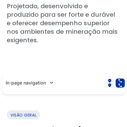
Projetado, desenvolvido e
Rede de distribuição
produzido para ser forte e durável
Baixar
e oferecer desempenho superior
nos ambientes de mineração mais
ENTRE EM CONTATO CONOSCO
exigentes.
EN
ES
IT
DE
PT
In-page navigation
VISÃO GERAL