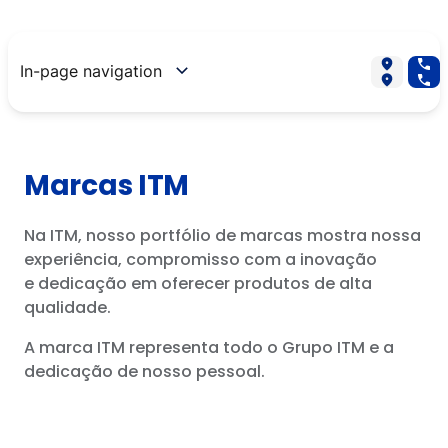
Rede de distribuição
Baixar
In-page navigation
ENTRE EM CONTATO CONOSCO
Marcas ITM
EN
ES
IT
DE
PT
Na ITM, nosso portfólio de marcas mostra nossa
experiência, compromisso com a inovação
e dedicação em oferecer produtos de alta
qualidade.
A marca ITM representa todo o Grupo ITM e a
dedicação de nosso pessoal.