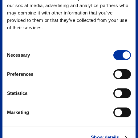
our social media, advertising and analytics partners who
may combine it with other information that you’ve
provided to them or that they’ve collected from your use
of their services.
Consent
Necessary
Selection
Preferences
Statistics
Itália
Marketing
A Italtractor ITM S.p.A. na Itália é o centro da
coordenação estratégica, P&D em
componentes de material rodante e
Show details