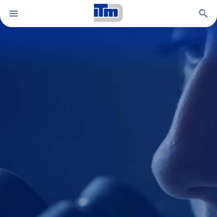
Open search
Grupo ITM
Soluções e serviços
Aplicações e produtos
Inovação e know-how
Sustentabilidade
Carreiras
MyITM
TrackAdvice®
Notícias