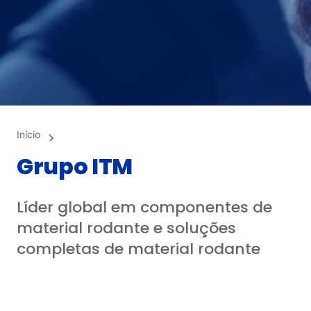
Rede de distribuição
Baixar
ENTRE EM CONTATO CONOSCO
EN
ES
IT
DE
PT
Início
Grupo ITM
Grupo ITM
Líder global em componentes de
material rodante e soluções
completas de material rodante