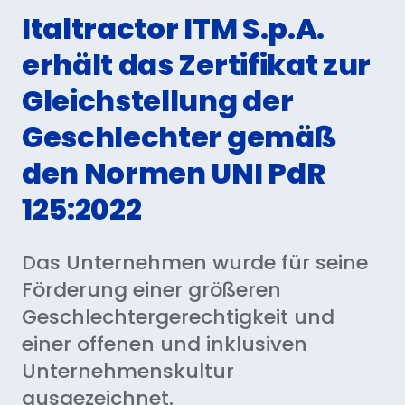
Italtractor ITM S.p.A.
Vertriebsnetz
erhält das Zertifikat zur
Herunterladen
Gleichstellung der
KONTAKTIERE UNS
Geschlechter gemäß
den Normen UNI PdR
EN
ES
IT
DE
PT
125:2022
Das Unternehmen wurde für seine
Förderung einer größeren
Geschlechtergerechtigkeit und
einer offenen und inklusiven
Unternehmenskultur
ausgezeichnet.