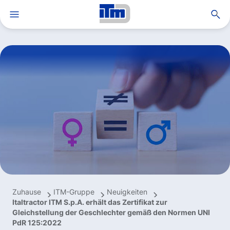
Open search
ITM-Gruppe
Lösungen und Dienstleistungen
Anwendungen und Produkte
Innovation und Know-how
Nachhaltigkeit
Karriere
MyITM
Zuhause
ITM-Gruppe
Neuigkeiten
TrackAdvice®
Italtractor ITM S.p.A. erhält das Zertifikat zur
Gleichstellung der Geschlechter gemäß den Normen UNI
Neuigkeiten
PdR 125:2022