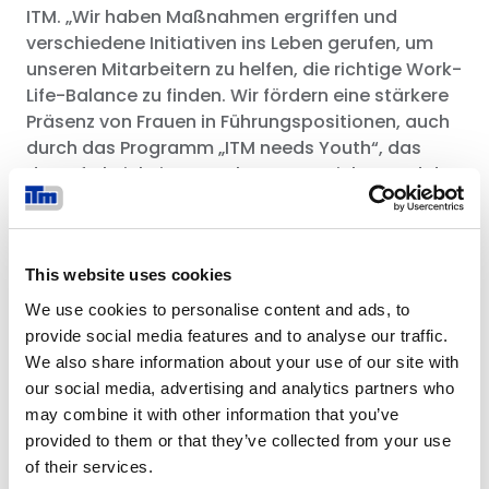
ITM. „Wir haben Maßnahmen ergriffen und
verschiedene Initiativen ins Leben gerufen, um
unseren Mitarbeitern zu helfen, die richtige Work-
Life-Balance zu finden. Wir fördern eine stärkere
Präsenz von Frauen in Führungspositionen, auch
durch das Programm „ITM needs Youth“, das
darauf abzielt, junge Talente anzuziehen und das
Empowerment von Frauen zu fördern. Diese
Leistung unterstreicht die Stärke unserer Werte,
unseres Ethikkodex und unserer Richtlinien. “
This website uses cookies
Die UNI PdR 125:2022 Zertifizierung ist ein weiterer
We use cookies to personalise content and ads, to
Meilenstein im Umgang mit ESG-Themen durch
provide social media features and to analyse our traffic.
Italtractor ITM, insbesondere im sozialen Bereich,
We also share information about your use of our site with
in dem die Gleichstellung der Geschlechter
our social media, advertising and analytics partners who
gemäß Ziel 5 der Agenda 2030 einer der
may combine it with other information that you’ve
wichtigsten Eckpfeiler ist.
provided to them or that they’ve collected from your use
of their services.
Für ITM ist die Förderung von Vielfalt und