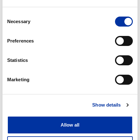
Inklusion unerlässlich, um den kulturellen Wandel
und ein langfristiges nachhaltiges Wachstum zu
Consent
ermöglichen.
Necessary
Selection
Preferences
Statistics
Marketing
Show details
Allow all