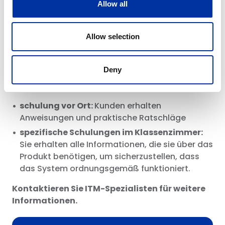
Allow all
wissen, wie man das Beste aus ihnen
herausholen kann, ist der Schlüssel zur
Steigerung der Maschinenproduktivität.
Allow selection
Kunden haben zwei Schulungsmöglichkeiten, die
beide darauf abzielen, Informationen zu
Deny
vermitteln, die ihnen helfen, die Leistung ihrer
Produkte zu optimieren:
schulung vor Ort:
Kunden erhalten
Anweisungen und praktische Ratschläge
spezifische Schulungen im Klassenzimmer:
Sie erhalten alle Informationen, die sie über das
Produkt benötigen, um sicherzustellen, dass
das System ordnungsgemäß funktioniert.
Kontaktieren Sie ITM-Spezialisten für weitere
Informationen.