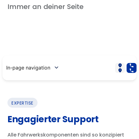
Immer an deiner Seite
Vertriebsnetz
Herunterladen
KONTAKTIERE UNS
EN
ES
IT
DE
PT
In-page navigation
EXPERTISE
Engagierter Support
Alle Fahrwerkskomponenten sind so konzipiert