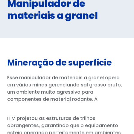
Manipulador de
Rede de distribuição
materiais a granel
Baixar
ENTRE EM CONTATO CONOSCO
EN
ES
IT
DE
PT
Mineração de superfície
Esse manipulador de materiais a granel opera
em várias minas gerenciando sal grosso bruto,
um ambiente muito agressivo para
componentes de material rodante. A
ITM projetou as estruturas de trilhos
abrangentes, garantindo que o equipamento
esteja operando perfeitamente em ambientes