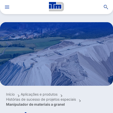
Open search
Grupo ITM
Soluções e serviços
Aplicações e produtos
Inovação e know-how
Sustentabilidade
Carreiras
MyITM
Início
Aplicações e produtos
TrackAdvice®
Histórias de sucesso de projetos especiais
Manipulador de materiais a granel
Notícias