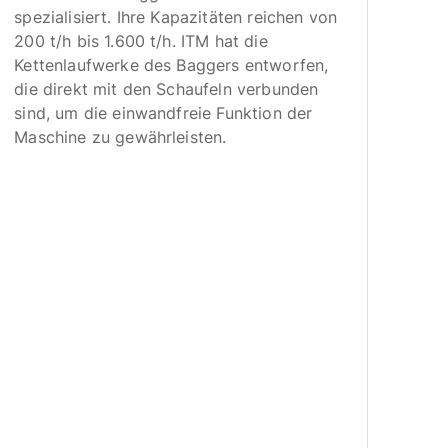
Das
spezialisiert. Ihre Kapazitäten reichen von
Grub
200 t/h bis 1.600 t/h. ITM hat die
Mat
Kettenlaufwerke des Baggers entworfen,
ver
die direkt mit den Schaufeln verbunden
ein
sind, um die einwandfreie Funktion der
auf
Maschine zu gewährleisten.
(dr
ein
kons
der
Vor
bei,
800