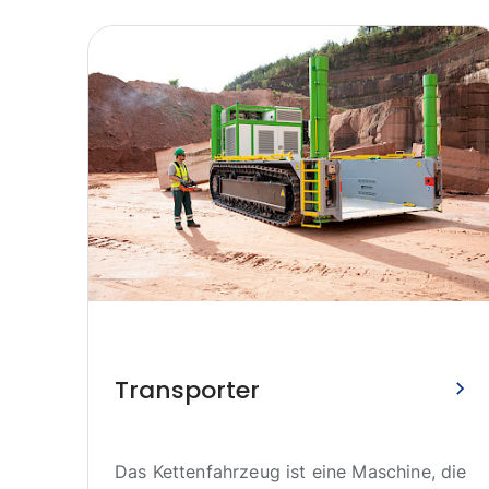
2024
ine
Transporter
n
Das Kettenfahrzeug ist eine Maschine, die
sehr