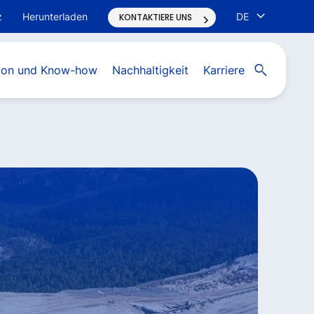
z
Herunterladen
DE
KONTAKTIERE UNS
Open search
tion und Know-how
Nachhaltigkeit
Karriere