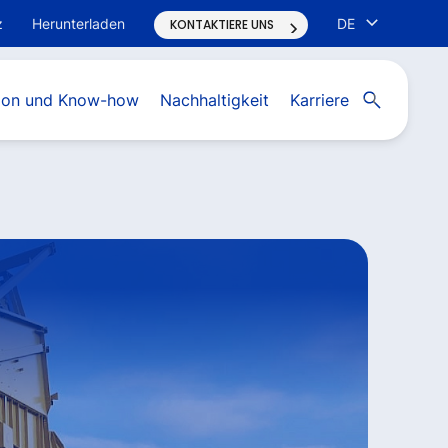
z
Herunterladen
DE
KONTAKTIERE UNS
Open search
tion und Know-how
Nachhaltigkeit
Karriere