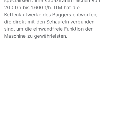
spezialisiert. Ihre Kapazitäten reichen von
Grub
200 t/h bis 1.600 t/h. ITM hat die
Mat
Kettenlaufwerke des Baggers entworfen,
ver
die direkt mit den Schaufeln verbunden
ein
sind, um die einwandfreie Funktion der
auf
Maschine zu gewährleisten.
(dr
ein
kons
der
Vor
bei,
800