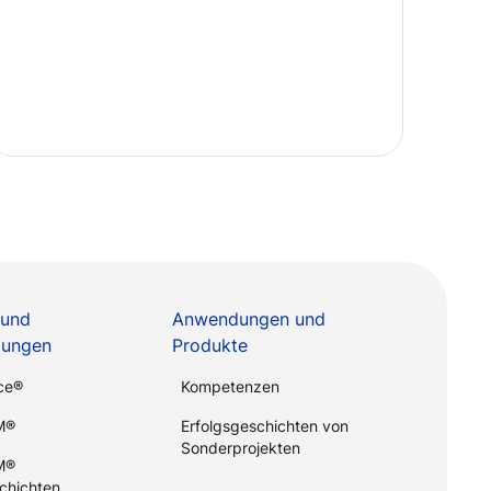
 und
Anwendungen und
stungen
Produkte
ce®
Kompetenzen
M®
Erfolgsgeschichten von
Sonderprojekten
M®
chichten