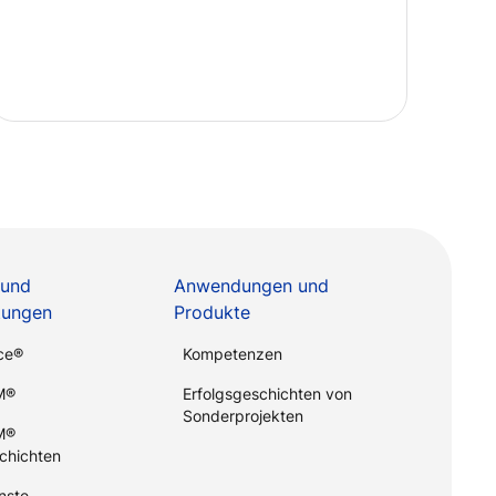
 und
Anwendungen und
stungen
Produkte
ce®
Kompetenzen
M®
Erfolgsgeschichten von
Sonderprojekten
M®
chichten
nste