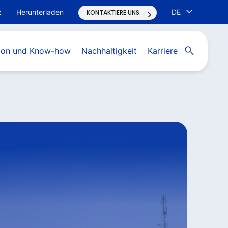
z
Herunterladen
DE
KONTAKTIERE UNS
Open search
tion und Know-how
Nachhaltigkeit
Karriere