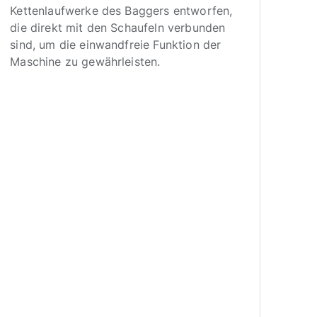
Mat
Kettenlaufwerke des Baggers entworfen,
ver
die direkt mit den Schaufeln verbunden
ein
sind, um die einwandfreie Funktion der
auf
Maschine zu gewährleisten.
(dr
ein
kons
der
Vor
bei,
800