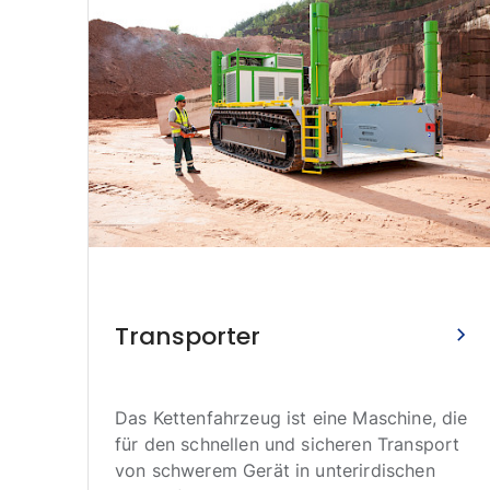
2024
ine
Transporter
n
Das Kettenfahrzeug ist eine Maschine, die
sehr
für den schnellen und sicheren Transport
le.
von schwerem Gerät in unterirdischen