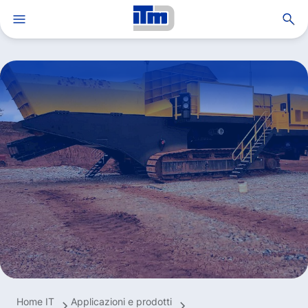
Apri ricerca
Gruppo ITM
Soluzioni e servizi
Applicazioni e prodotti
Innovazione e know-how
Sostenibilità
Opportunità di lavoro
MyITM
TrackAdvice®
Notizie
Home IT
Applicazioni e prodotti