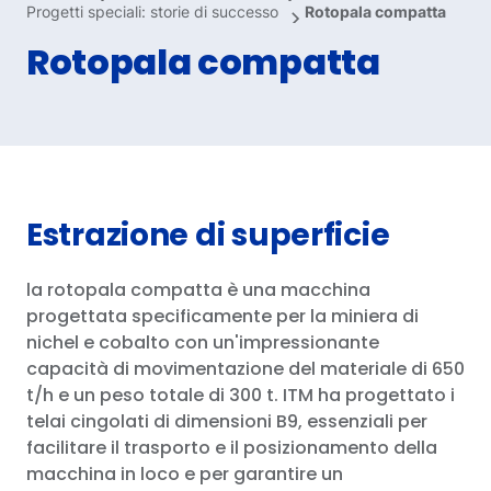
Progetti speciali: storie di successo
Rotopala compatta
Rete di distribuzione
Rotopala compatta
Download
CONTATTACI
EN
ES
IT
DE
PT
Estrazione di superficie
la rotopala compatta è una macchina
progettata specificamente per la miniera di
nichel e cobalto con un'impressionante
capacità di movimentazione del materiale di 650
t/h e un peso totale di 300 t. ITM ha progettato i
telai cingolati di dimensioni B9, essenziali per
facilitare il trasporto e il posizionamento della
macchina in loco e per garantire un