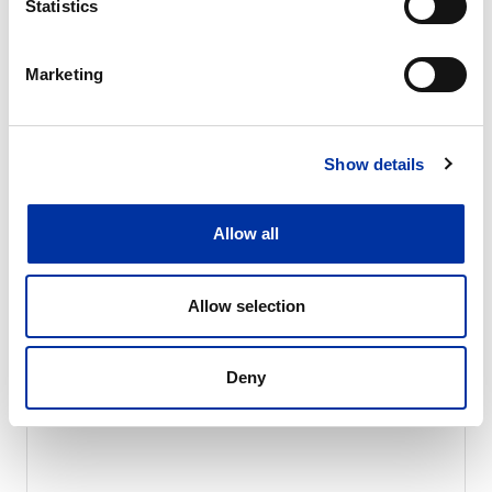
Statistics
L'unità di trasporto materiali è una macchina
concepita per il trasporto rapido e sicuro di
attrezzature pesanti negli scavi sotterranei.
Marketing
È in grado di trasportare carichi fino a 60
tonnellate e di regolare la propria altezza
fino a 2 metri. ITM ha progettato un telaio
Show details
cingolato leggero e rigido, capace di
sostenere pesi elevati, senza compromettere
l'agilità e la versatilità della macchina.
Allow all
Allow selection
Deny